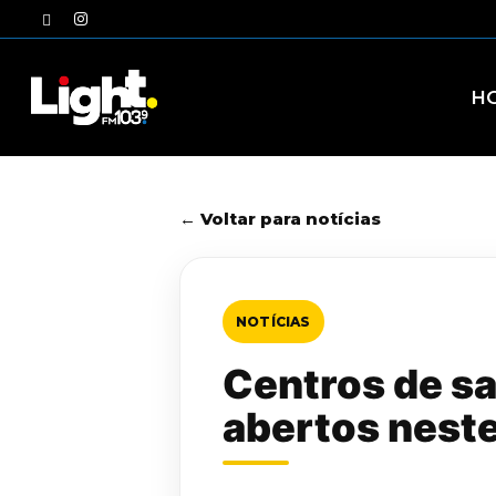
Skip
twitter
instagram
to
main
content
H
← Voltar para notícias
NOTÍCIAS
Centros de s
abertos neste