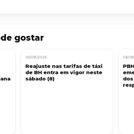
de gostar
06/08/2026
06/08
Reajuste nas tarifas de táxi
PBH
de BH entra em vigor neste
eme
mana
sábado (8)
dos
resp