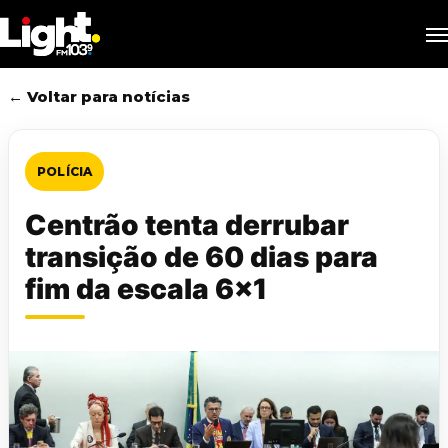
Skip
M
to
main
content
← Voltar para notícias
POLÍCIA
Centrão tenta derrubar
transição de 60 dias para
fim da escala 6×1