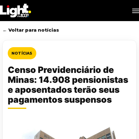
Skip
M
to
main
content
← Voltar para notícias
NOTÍCIAS
Censo Previdenciário de
Minas: 14.908 pensionistas
e aposentados terão seus
pagamentos suspensos