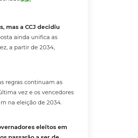
s, mas a CCJ decidiu
posta ainda unifica as
z, a partir de 2034,
as regras continuam as
última vez e os vencedores
am na eleição de 2034.
governadores eleitos em
os passarão a ser de