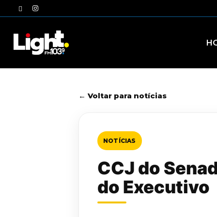
Skip
twitter
instagram
to
main
content
H
← Voltar para notícias
NOTÍCIAS
CCJ do Senado
do Executivo