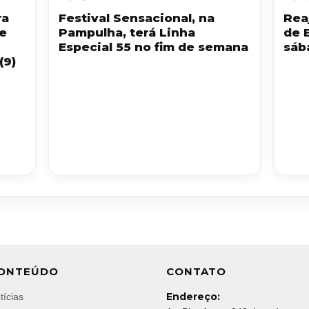
ra
Festival Sensacional, na
Reaj
 e
Pampulha, terá Linha
de 
Especial 55 no fim de semana
sáb
(9)
ONTEÚDO
CONTATO
Endereço:
tícias