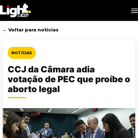
Skip
M
to
main
content
← Voltar para notícias
NOTÍCIAS
CCJ da Câmara adia
votação de PEC que proíbe o
aborto legal