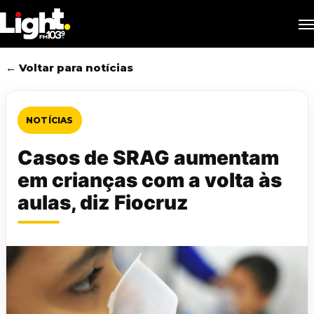
Skip
M
to
main
content
← Voltar para notícias
NOTÍCIAS
Casos de SRAG aumentam
em crianças com a volta às
aulas, diz Fiocruz