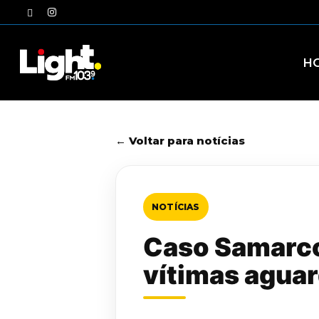
Skip
twitter
instagram
to
main
content
H
← Voltar para notícias
NOTÍCIAS
Caso Samarco
vítimas agua