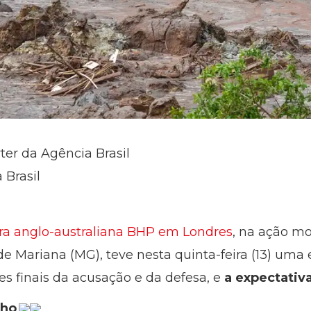
ter da Agência Brasil
 Brasil
a anglo-australiana BHP em Londres
, na ação mo
Mariana (MG), teve nesta quinta-feira (13) uma et
es finais da acusação e da defesa, e
a expectativ
lho
.