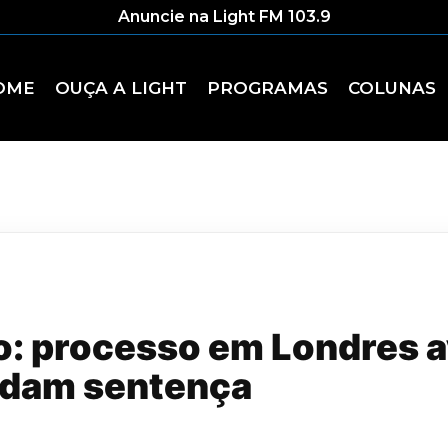
Anuncie na Light FM 103.9
OME
OUÇA A LIGHT
PROGRAMAS
COLUNAS
: processo em Londres a
rdam sentença