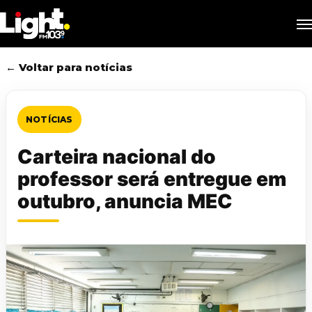
Skip
M
to
main
content
← Voltar para notícias
NOTÍCIAS
Carteira nacional do
professor será entregue em
outubro, anuncia MEC