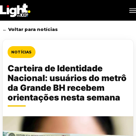
Skip
M
to
main
content
← Voltar para notícias
NOTÍCIAS
Carteira de Identidade
Nacional: usuários do metrô
da Grande BH recebem
orientações nesta semana