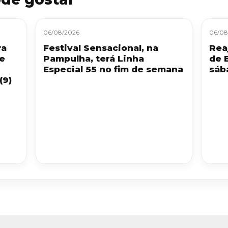
06/08/2026
06/08
ra
Festival Sensacional, na
Reaj
 e
Pampulha, terá Linha
de 
Especial 55 no fim de semana
sáb
(9)