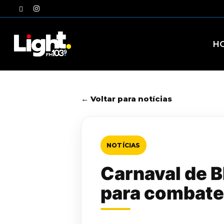
Skip
twitter
instagram
to
main
content
H
← Voltar para notícias
NOTÍCIAS
Carnaval de B
para combate