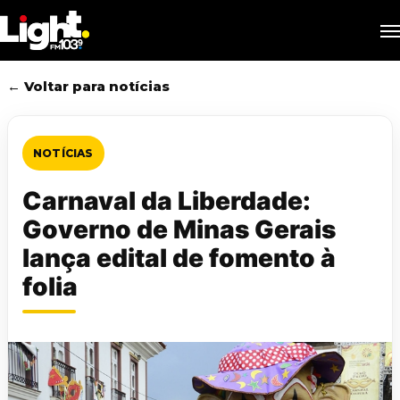
Skip
M
to
main
content
← Voltar para notícias
NOTÍCIAS
Carnaval da Liberdade:
Governo de Minas Gerais
lança edital de fomento à
folia