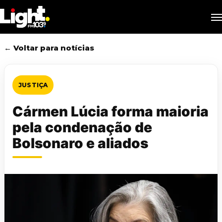
Skip
M
to
main
content
← Voltar para notícias
JUSTIÇA
Cármen Lúcia forma maioria
pela condenação de
Bolsonaro e aliados