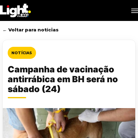
Skip
M
to
main
content
← Voltar para notícias
NOTÍCIAS
Campanha de vacinação
antirrábica em BH será no
sábado (24)