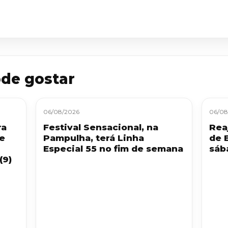
de gostar
06/08/2026
06/08
ra
Festival Sensacional, na
Reaj
 e
Pampulha, terá Linha
de 
Especial 55 no fim de semana
sáb
(9)