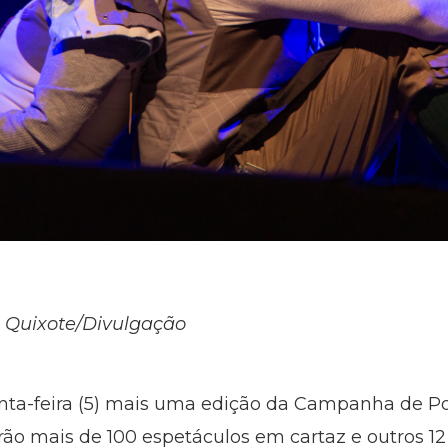
 Quixote/Divulgação
ta-feira (5) mais uma edição da Campanha de Po
ão mais de 100 espetáculos em cartaz e outros 1