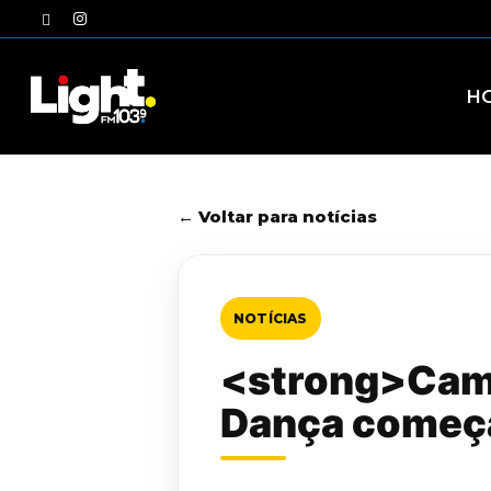
Skip
twitter
instagram
to
main
content
H
← Voltar para notícias
NOTÍCIAS
<strong>Camp
Dança começ