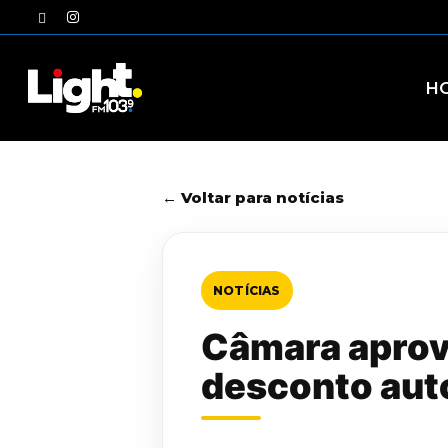
Skip
twitter
instagram
to
main
content
H
← Voltar para notícias
NOTÍCIAS
Câmara aprova
desconto aut