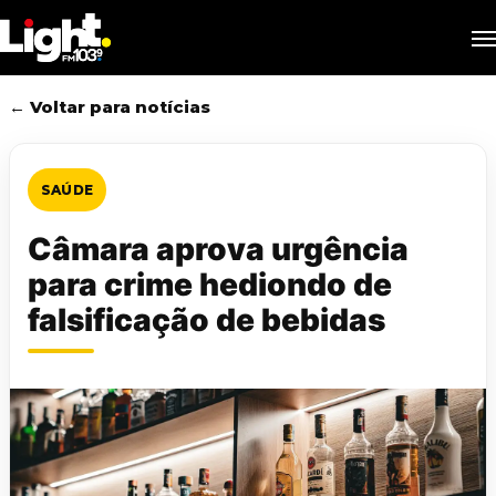
Skip
M
to
main
content
← Voltar para notícias
SAÚDE
Câmara aprova urgência
para crime hediondo de
falsificação de bebidas