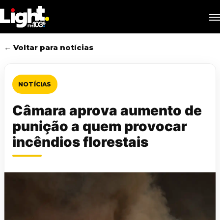
Skip
M
to
main
content
← Voltar para notícias
NOTÍCIAS
Câmara aprova aumento de
punição a quem provocar
incêndios florestais