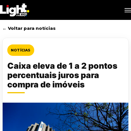
Skip
M
to
main
content
← Voltar para notícias
NOTÍCIAS
Caixa eleva de 1 a 2 pontos
percentuais juros para
compra de imóveis