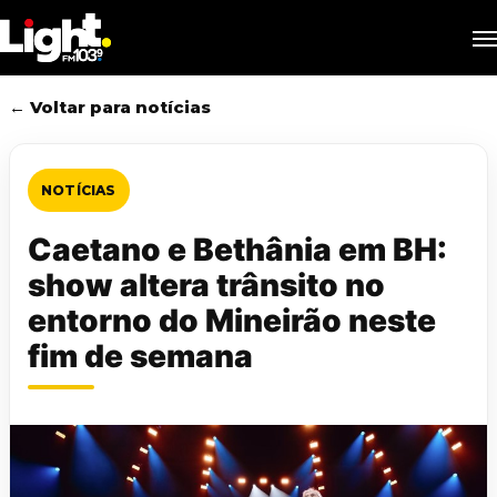
Skip
M
to
main
content
← Voltar para notícias
NOTÍCIAS
Caetano e Bethânia em BH:
show altera trânsito no
entorno do Mineirão neste
fim de semana