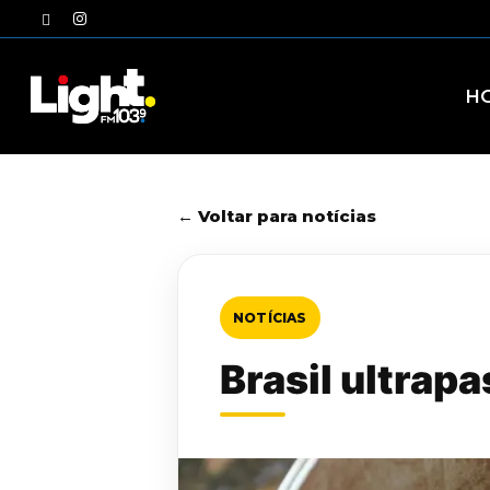
Skip
twitter
instagram
to
main
content
H
← Voltar para notícias
NOTÍCIAS
Brasil ultrap