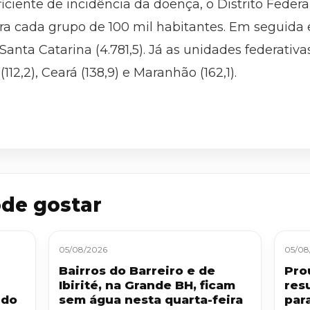
iciente de incidência da doença, o Distrito Feder
ara cada grupo de 100 mil habitantes. Em seguida 
e Santa Catarina (4.781,5). Já as unidades federati
112,2), Ceará (138,9) e Maranhão (162,1).
de gostar
05/08/2026
05/08
Bairros do Barreiro e de
Pro
Ibirité, na Grande BH, ficam
res
 do
sem água nesta quarta-feira
par