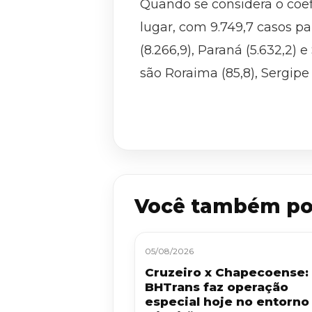
Quando se considera o coef
lugar, com 9.749,7 casos p
(8.266,9), Paraná (5.632,2) 
são Roraima (85,8), Sergipe (
Você também po
05/08/2026
Cruzeiro x Chapecoense:
BHTrans faz operação
especial hoje no entorno