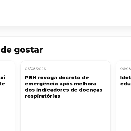
de gostar
06/08/2026
06/08
xi
PBH revoga decreto de
Ide
te
emergência após melhora
edu
dos indicadores de doenças
respiratórias