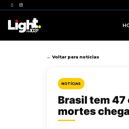
Skip
twitter
instagram
to
main
content
H
← Voltar para notícias
NOTÍCIAS
Brasil tem 47
mortes chega