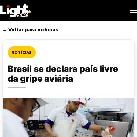
Skip
M
to
main
content
← Voltar para notícias
NOTÍCIAS
Brasil se declara país livre
da gripe aviária