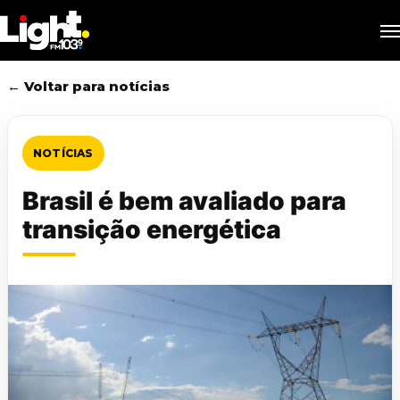
Skip
M
to
main
content
← Voltar para notícias
NOTÍCIAS
Brasil é bem avaliado para
transição energética