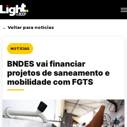
Skip
M
to
main
content
← Voltar para notícias
NOTÍCIAS
BNDES vai financiar
projetos de saneamento e
mobilidade com FGTS