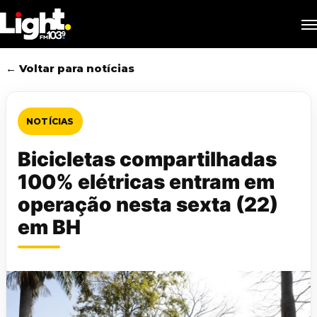
Skip
M
to
main
content
← Voltar para notícias
NOTÍCIAS
Bicicletas compartilhadas
100% elétricas entram em
operação nesta sexta (22)
em BH