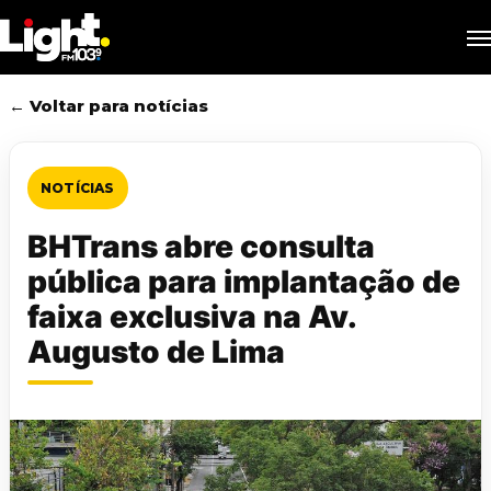
Skip
M
to
main
content
← Voltar para notícias
NOTÍCIAS
BHTrans abre consulta
pública para implantação de
faixa exclusiva na Av.
Augusto de Lima