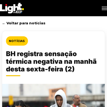
Skip
M
to
main
content
← Voltar para notícias
NOTÍCIAS
BH registra sensação
térmica negativa na manhã
desta sexta-feira (2)