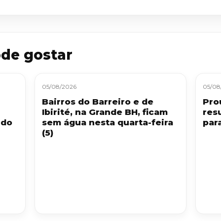
de gostar
05/08/2026
05/08
Bairros do Barreiro e de
Pro
Ibirité, na Grande BH, ficam
res
 do
sem água nesta quarta-feira
par
(5)