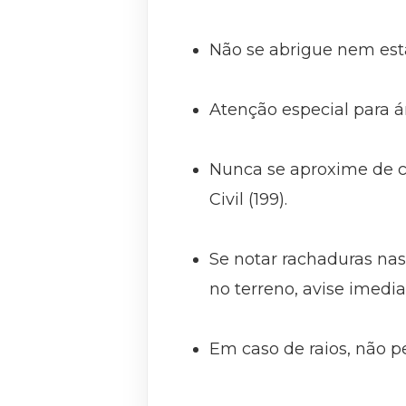
⠀
Não se abrigue nem esta
⠀
Atenção especial para á
⠀
Nunca se aproxime de c
Civil (199).
⠀
Se notar rachaduras na
no terreno, avise imedi
⠀
Em caso de raios, não 