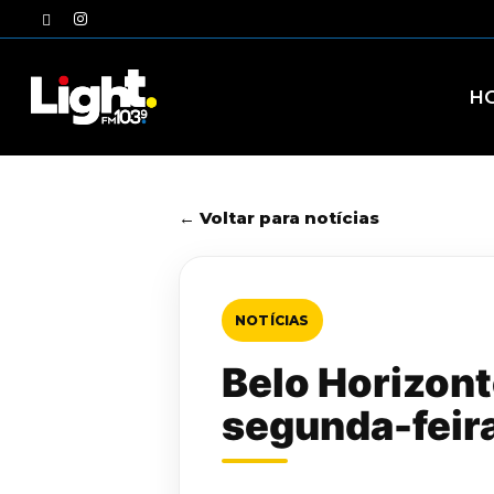
Skip
twitter
instagram
to
main
content
H
← Voltar para notícias
NOTÍCIAS
Belo Horizont
segunda-feira