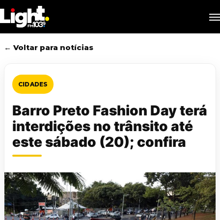
Skip
M
to
main
content
← Voltar para notícias
CIDADES
Barro Preto Fashion Day terá
interdições no trânsito até
este sábado (20); confira