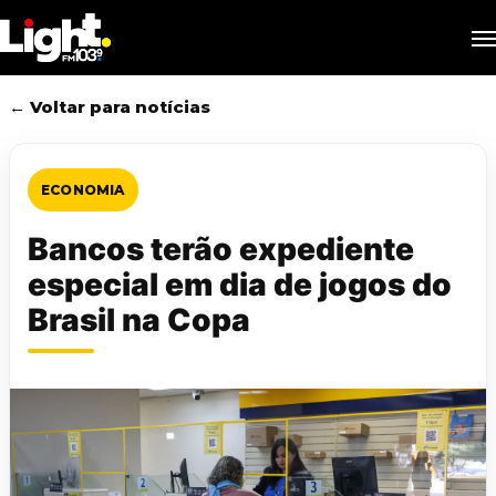
Skip
M
to
main
content
← Voltar para notícias
ECONOMIA
Bancos terão expediente
especial em dia de jogos do
Brasil na Copa