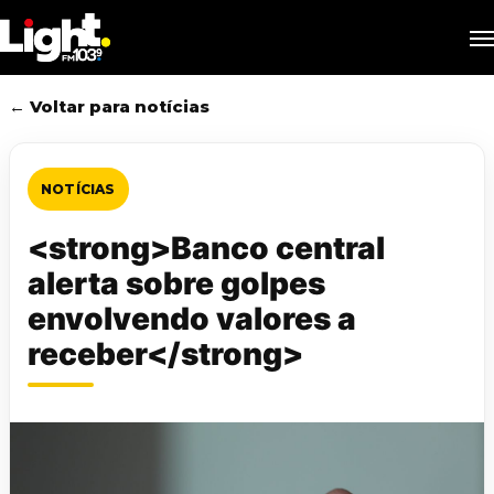
Skip
M
to
main
content
← Voltar para notícias
NOTÍCIAS
<strong>Banco central
alerta sobre golpes
envolvendo valores a
receber</strong>