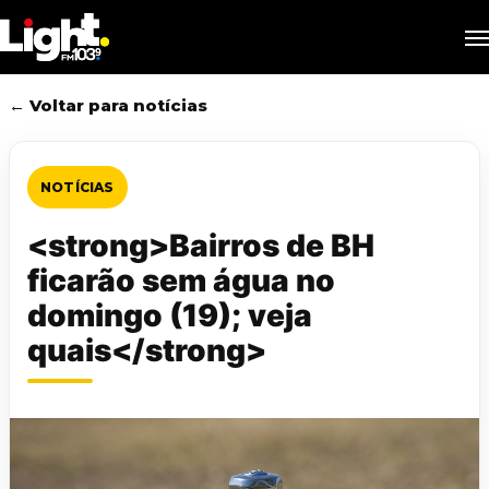
Skip
M
to
main
content
← Voltar para notícias
NOTÍCIAS
<strong>Bairros de BH
ficarão sem água no
domingo (19); veja
quais</strong>