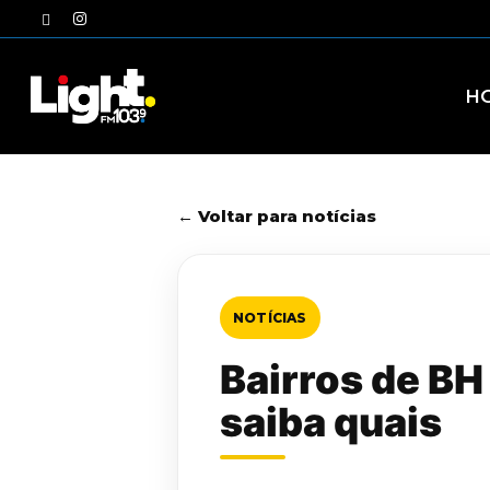
Skip
twitter
instagram
to
main
content
H
← Voltar para notícias
NOTÍCIAS
Bairros de BH
saiba quais