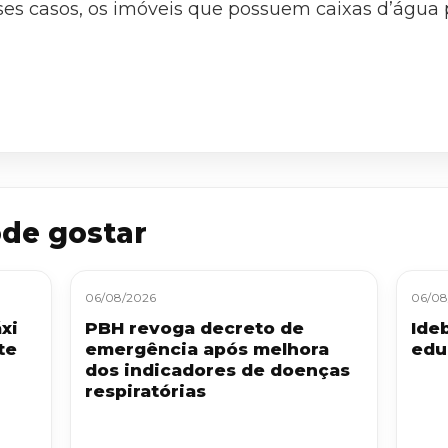
ses casos, os imóveis que possuem caixas d’água
de gostar
06/08/2026
06/08
xi
PBH revoga decreto de
Ide
te
emergência após melhora
edu
dos indicadores de doenças
respiratórias