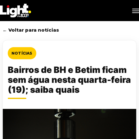
Skip
M
to
main
content
← Voltar para notícias
NOTÍCIAS
Bairros de BH e Betim ficam
sem água nesta quarta-feira
(19); saiba quais