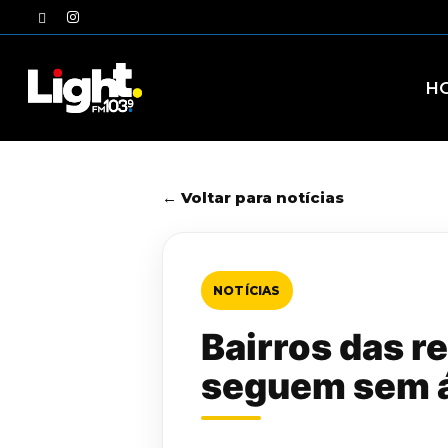
Skip
twitter
instagram
to
main
content
H
← Voltar para notícias
NOTÍCIAS
Bairros das r
seguem sem á