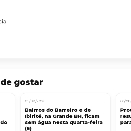
cia
de gostar
05/08/2026
05/08
Bairros do Barreiro e de
Pro
Ibirité, na Grande BH, ficam
res
 do
sem água nesta quarta-feira
par
(5)