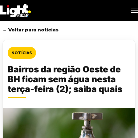
Skip
M
to
main
content
← Voltar para notícias
NOTÍCIAS
Bairros da região Oeste de
BH ficam sem água nesta
terça-feira (2); saiba quais