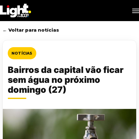
Skip
M
to
main
content
← Voltar para notícias
NOTÍCIAS
Bairros da capital vão ficar
sem água no próximo
domingo (27)