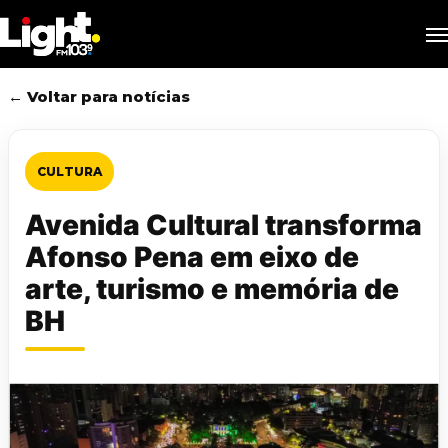
Skip
M
to
main
content
← Voltar para notícias
CULTURA
Avenida Cultural transforma
Afonso Pena em eixo de
arte, turismo e memória de
BH