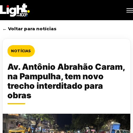
Skip
M
to
main
content
← Voltar para notícias
NOTÍCIAS
Av. Antônio Abrahão Caram,
na Pampulha, tem novo
trecho interditado para
obras