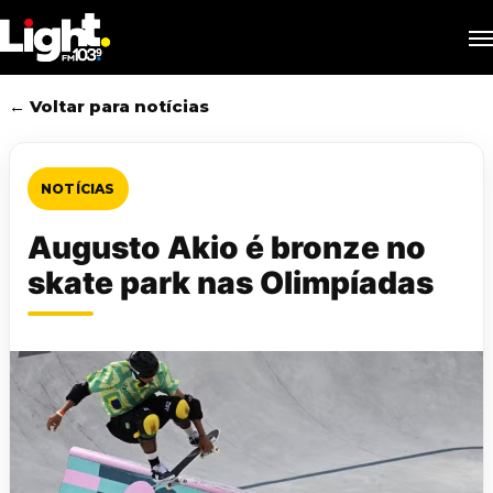
Skip
M
to
main
content
← Voltar para notícias
NOTÍCIAS
Augusto Akio é bronze no
skate park nas Olimpíadas