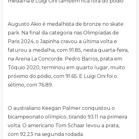
medalha e Luigi Cini também fica fora do pódio
Augusto Akio é medalhista de bronze no skate
park. Na final da categoria nas Olimpíadas de
Paris 2024, o Japinha cravou a última volta e
faturou a medalha, com 91.85, nesta quarta-feira,
na Arena La Concorde. Pedro Barros, prata em
Tóquio 2020, terminou em quarto lugar, muito
próximo do pódio, com 91.65. E Luigi Cini foi o
sétimo, com 76.89.
O australiano Keegan Palmer conquistou o
bicampeonato olímpico, tirando 93.11 na primeira
volta. O americano Tom Schaar levou a prata,
com 92.23 na segunda rodada.