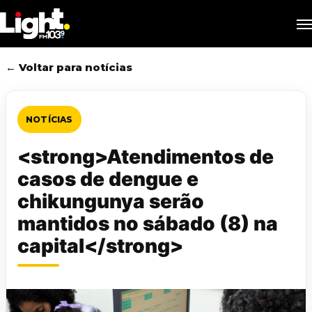
Skip
M
to
main
content
← Voltar para notícias
NOTÍCIAS
<strong>Atendimentos de
casos de dengue e
chikungunya serão
mantidos no sábado (8) na
capital</strong>