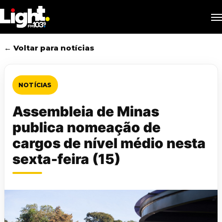
Skip
M
to
main
content
← Voltar para notícias
NOTÍCIAS
Assembleia de Minas
publica nomeação de
cargos de nível médio nesta
sexta-feira (15)