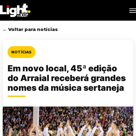
Skip
M
to
main
content
← Voltar para notícias
NOTÍCIAS
Em novo local, 45ª edição
do Arraial receberá grandes
nomes da música sertaneja