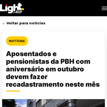
Skip
M
to
main
content
← Voltar para notícias
NOTÍCIAS
Aposentados e
pensionistas da PBH com
aniversário em outubro
devem fazer
recadastramento neste mês