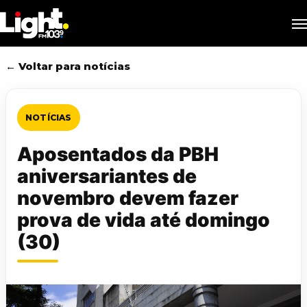
Skip
M
to
main
content
← Voltar para notícias
NOTÍCIAS
Aposentados da PBH
aniversariantes de
novembro devem fazer
prova de vida até domingo
(30)