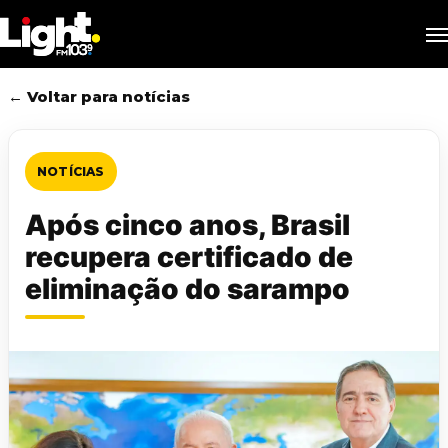
Skip
M
to
main
content
← Voltar para notícias
NOTÍCIAS
Após cinco anos, Brasil
recupera certificado de
eliminação do sarampo