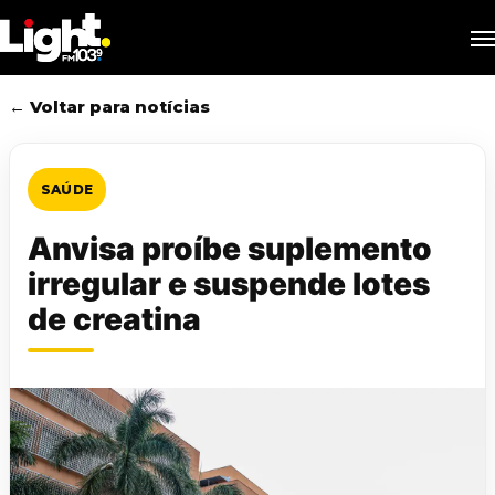
Skip
M
to
main
content
← Voltar para notícias
SAÚDE
Anvisa proíbe suplemento
irregular e suspende lotes
de creatina