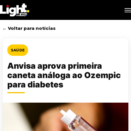
Skip
M
to
main
content
← Voltar para notícias
SAÚDE
Anvisa aprova primeira
caneta análoga ao Ozempic
para diabetes