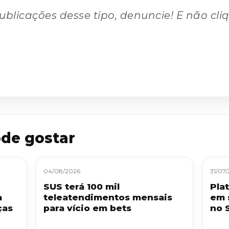
ublicações desse tipo, denuncie! E não cli
de gostar
04/08/2026
31/07
SUS terá 100 mil
Pla
a
teleatendimentos mensais
em 
ças
para vício em bets
no 