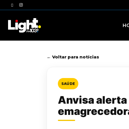
Skip
twitter
instagram
to
main
content
H
← Voltar para notícias
SAÚDE
Anvisa alerta
emagrecedor