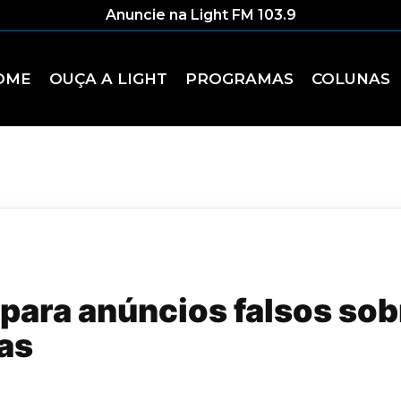
Anuncie na Light FM 103.9
OME
OUÇA A LIGHT
PROGRAMAS
COLUNAS
 para anúncios falsos so
as