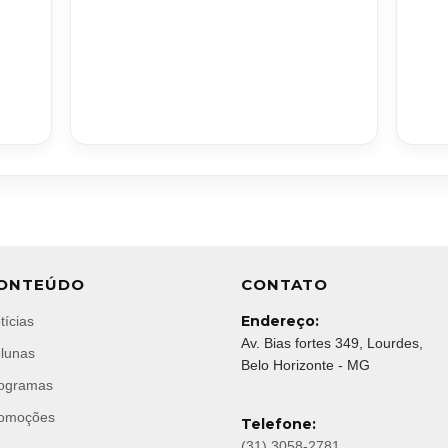
ONTEÚDO
CONTATO
Endereço:
tícias
Av. Bias fortes 349, Lourdes,
lunas
Belo Horizonte - MG
ogramas
omoções
Telefone:
(31) 3058-2781