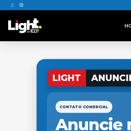
Skip
twitter
instagram
to
main
content
H
LIGHT
ANUNCI
CONTATO COMERCIAL
Anuncie 