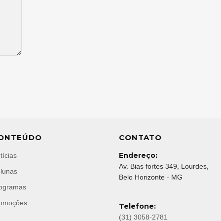
ONTEÚDO
CONTATO
Endereço:
tícias
Av. Bias fortes 349, Lourdes,
lunas
Belo Horizonte - MG
ogramas
omoções
Telefone:
(31) 3058-2781