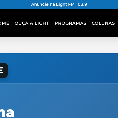
Anuncie na Light FM 103.9
OME
OUÇA A LIGHT
PROGRAMAS
COLUNAS
E
na