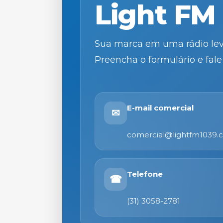
Light FM 
Sua marca em uma rádio lev
Preencha o formulário e fal
E-mail comercial
✉
comercial@lightfm1039.
Telefone
☎
(31) 3058-2781